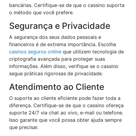
bancárias. Certifique-se de que o cassino suporta
o método que você prefere.
Segurança e Privacidade
A segurança dos seus dados pessoais e
financeiros é de extrema importância. Escolha
casinos seguros online
que utilizem tecnologia de
criptografia avançada para proteger suas
informações. Além disso, verifique se o cassino
segue práticas rigorosas de privacidade.
Atendimento ao Cliente
O suporte ao cliente eficiente pode fazer toda a
diferença. Certifique-se de que o cassino ofereça
suporte 24/7 via chat ao vivo, e-mail ou telefone.
Isso garante que você possa obter ajuda sempre
que precisar.