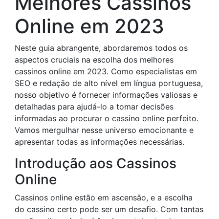
Melhores Cassinos
Online em 2023
Neste guia abrangente, abordaremos todos os
aspectos cruciais na escolha dos melhores
cassinos online em 2023. Como especialistas em
SEO e redação de alto nível em língua portuguesa,
nosso objetivo é fornecer informações valiosas e
detalhadas para ajudá-lo a tomar decisões
informadas ao procurar o cassino online perfeito.
Vamos mergulhar nesse universo emocionante e
apresentar todas as informações necessárias.
Introdução aos Cassinos
Online
Cassinos online estão em ascensão, e a escolha
do cassino certo pode ser um desafio. Com tantas