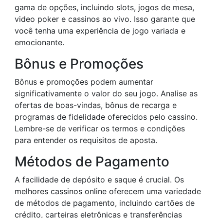
gama de opções, incluindo slots, jogos de mesa,
video poker e cassinos ao vivo. Isso garante que
você tenha uma experiência de jogo variada e
emocionante.
Bônus e Promoções
Bônus e promoções podem aumentar
significativamente o valor do seu jogo. Analise as
ofertas de boas-vindas, bônus de recarga e
programas de fidelidade oferecidos pelo cassino.
Lembre-se de verificar os termos e condições
para entender os requisitos de aposta.
Métodos de Pagamento
A facilidade de depósito e saque é crucial. Os
melhores cassinos online oferecem uma variedade
de métodos de pagamento, incluindo cartões de
crédito, carteiras eletrônicas e transferências