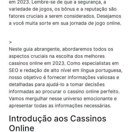
em 2023. Lembre-se de que a segurança, a
variedade de jogos, os bônus e a reputação são
fatores cruciais a serem considerados. Desejamos
a você muita sorte em sua jornada de jogo online.
>
Neste guia abrangente, abordaremos todos os
aspectos cruciais na escolha dos melhores
cassinos online em 2023. Como especialistas em
SEO e redação de alto nível em língua portuguesa,
nosso objetivo é fornecer informações valiosas e
detalhadas para ajudá-lo a tomar decisões
informadas ao procurar o cassino online perfeito.
Vamos mergulhar nesse universo emocionante e
apresentar todas as informações necessárias.
Introdução aos Cassinos
Online