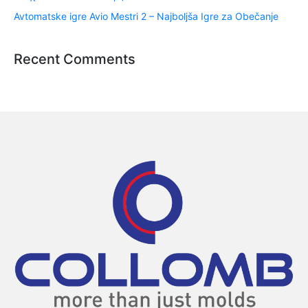
Avtomatske igre Avio Mestri 2 – Najboljša Igre za Obečanje
Recent Comments