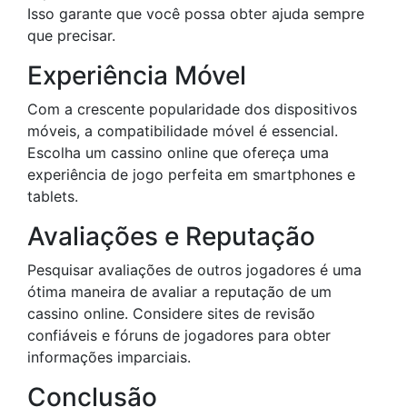
Isso garante que você possa obter ajuda sempre
que precisar.
Experiência Móvel
Com a crescente popularidade dos dispositivos
móveis, a compatibilidade móvel é essencial.
Escolha um cassino online que ofereça uma
experiência de jogo perfeita em smartphones e
tablets.
Avaliações e Reputação
Pesquisar avaliações de outros jogadores é uma
ótima maneira de avaliar a reputação de um
cassino online. Considere sites de revisão
confiáveis e fóruns de jogadores para obter
informações imparciais.
Conclusão