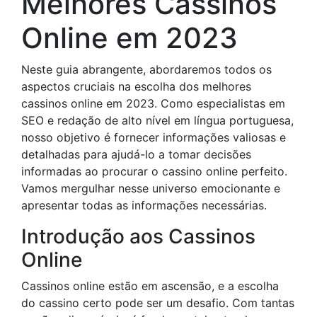
Melhores Cassinos
Online em 2023
Neste guia abrangente, abordaremos todos os
aspectos cruciais na escolha dos melhores
cassinos online em 2023. Como especialistas em
SEO e redação de alto nível em língua portuguesa,
nosso objetivo é fornecer informações valiosas e
detalhadas para ajudá-lo a tomar decisões
informadas ao procurar o cassino online perfeito.
Vamos mergulhar nesse universo emocionante e
apresentar todas as informações necessárias.
Introdução aos Cassinos
Online
Cassinos online estão em ascensão, e a escolha
do cassino certo pode ser um desafio. Com tantas