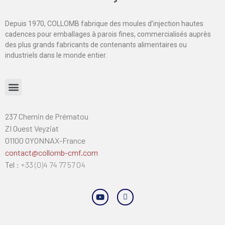
Depuis 1970, COLLOMB fabrique des moules d’injection hautes
cadences pour emballages à parois fines, commercialisés auprès
des plus grands fabricants de contenants alimentaires ou
industriels dans le monde entier.
237 Chemin de Prématou
ZI Ouest Veyziat
01100 OYONNAX-France
contact@collomb-cmf.com
Tel :
+33 (0)4 74 77 57 04