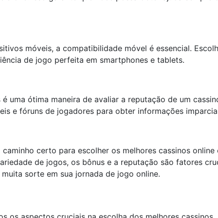
tivos móveis, a compatibilidade móvel é essencial. Escol
ência de jogo perfeita em smartphones e tablets.
o
s é uma ótima maneira de avaliar a reputação de um cassin
veis e fóruns de jogadores para obter informações imparciai
no caminho certo para escolher os melhores cassinos online
riedade de jogos, os bônus e a reputação são fatores cruc
muita sorte em sua jornada de jogo online.
s os aspectos cruciais na escolha dos melhores cassinos