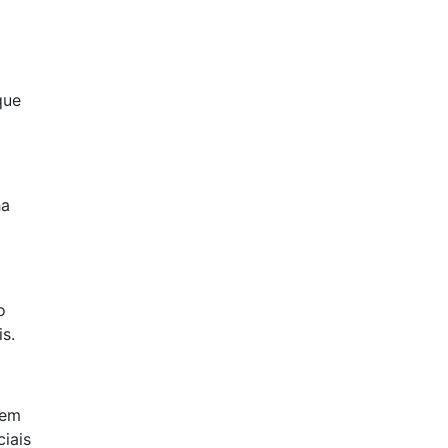
que
ha
o
s.
 em
iais