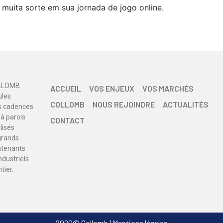
muita sorte em sua jornada de jogo online.
OLLOMB
ACCUEIL
VOS ENJEUX
VOS MARCHÉS
ules
COLLOMB
NOUS REJOINDRE
ACTUALITÉS
es cadences
à parois
CONTACT
lisés
grands
ntenants
ndustriels
tier.
2020© Collomb |
Mentions légales