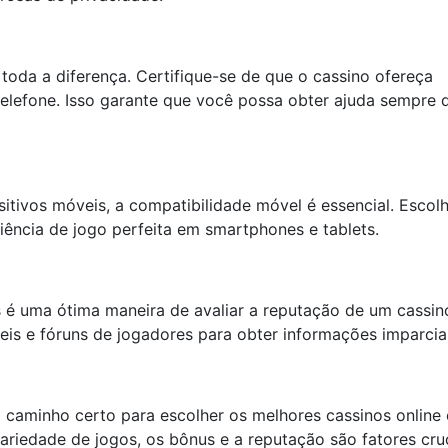
 toda a diferença. Certifique-se de que o cassino ofereça
 telefone. Isso garante que você possa obter ajuda sempre 
tivos móveis, a compatibilidade móvel é essencial. Escol
ência de jogo perfeita em smartphones e tablets.
o
s é uma ótima maneira de avaliar a reputação de um cassin
veis e fóruns de jogadores para obter informações imparciai
no caminho certo para escolher os melhores cassinos online
riedade de jogos, os bônus e a reputação são fatores cruc