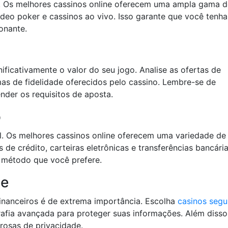
al. Os melhores cassinos online oferecem uma ampla gama 
ideo poker e cassinos ao vivo. Isso garante que você tenha
onante.
icativamente o valor do seu jogo. Analise as ofertas de
as de fidelidade oferecidos pelo cassino. Lembre-se de
nder os requisitos de aposta.
o
al. Os melhores cassinos online oferecem uma variedade de
e crédito, carteiras eletrônicas e transferências bancária
o método que você prefere.
de
inanceiros é de extrema importância. Escolha
casinos segu
rafia avançada para proteger suas informações. Além disso
orosas de privacidade.