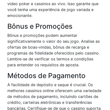
video poker e cassinos ao vivo. Isso garante que
você tenha uma experiência de jogo variada e
emocionante.
Bônus e Promoções
Bônus e promoções podem aumentar
significativamente o valor do seu jogo. Analise as
ofertas de boas-vindas, bônus de recarga e
programas de fidelidade oferecidos pelo cassino.
Lembre-se de verificar os termos e condições
para entender os requisitos de aposta.
Métodos de Pagamento
A facilidade de depósito e saque é crucial. Os
melhores cassinos online oferecem uma variedade
de métodos de pagamento, incluindo cartões de
crédito, carteiras eletrônicas e transferências
bancárias. Certifique-se de que o cassino suporta