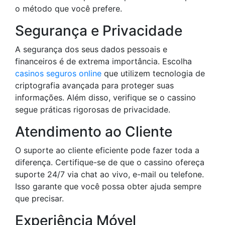
o método que você prefere.
Segurança e Privacidade
A segurança dos seus dados pessoais e
financeiros é de extrema importância. Escolha
casinos seguros online
que utilizem tecnologia de
criptografia avançada para proteger suas
informações. Além disso, verifique se o cassino
segue práticas rigorosas de privacidade.
Atendimento ao Cliente
O suporte ao cliente eficiente pode fazer toda a
diferença. Certifique-se de que o cassino ofereça
suporte 24/7 via chat ao vivo, e-mail ou telefone.
Isso garante que você possa obter ajuda sempre
que precisar.
Experiência Móvel