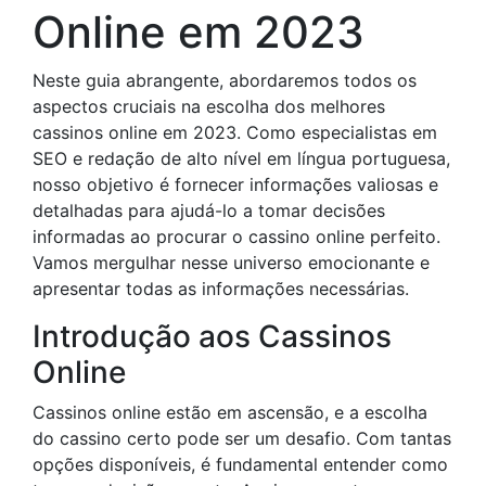
Online em 2023
Neste guia abrangente, abordaremos todos os
aspectos cruciais na escolha dos melhores
cassinos online em 2023. Como especialistas em
SEO e redação de alto nível em língua portuguesa,
nosso objetivo é fornecer informações valiosas e
detalhadas para ajudá-lo a tomar decisões
informadas ao procurar o cassino online perfeito.
Vamos mergulhar nesse universo emocionante e
apresentar todas as informações necessárias.
Introdução aos Cassinos
Online
Cassinos online estão em ascensão, e a escolha
do cassino certo pode ser um desafio. Com tantas
opções disponíveis, é fundamental entender como