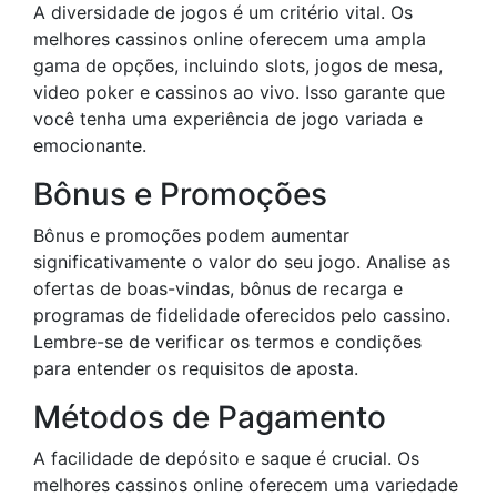
A diversidade de jogos é um critério vital. Os
melhores cassinos online oferecem uma ampla
gama de opções, incluindo slots, jogos de mesa,
video poker e cassinos ao vivo. Isso garante que
você tenha uma experiência de jogo variada e
emocionante.
Bônus e Promoções
Bônus e promoções podem aumentar
significativamente o valor do seu jogo. Analise as
ofertas de boas-vindas, bônus de recarga e
programas de fidelidade oferecidos pelo cassino.
Lembre-se de verificar os termos e condições
para entender os requisitos de aposta.
Métodos de Pagamento
A facilidade de depósito e saque é crucial. Os
melhores cassinos online oferecem uma variedade