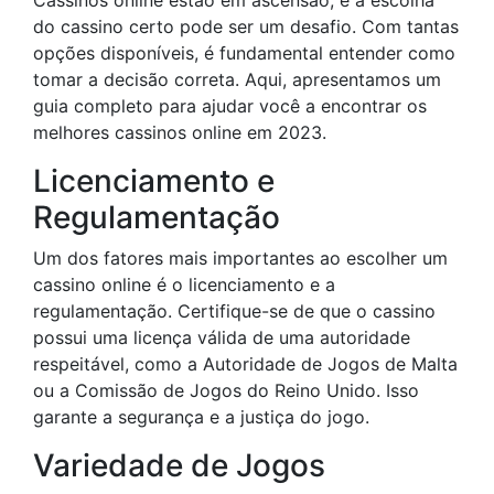
Cassinos online estão em ascensão, e a escolha
do cassino certo pode ser um desafio. Com tantas
opções disponíveis, é fundamental entender como
tomar a decisão correta. Aqui, apresentamos um
guia completo para ajudar você a encontrar os
melhores cassinos online em 2023.
Licenciamento e
Regulamentação
Um dos fatores mais importantes ao escolher um
cassino online é o licenciamento e a
regulamentação. Certifique-se de que o cassino
possui uma licença válida de uma autoridade
respeitável, como a Autoridade de Jogos de Malta
ou a Comissão de Jogos do Reino Unido. Isso
garante a segurança e a justiça do jogo.
Variedade de Jogos