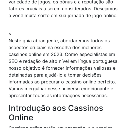
variedade de jogos, os bônus e a reputação são
fatores cruciais a serem considerados. Desejamos
a você muita sorte em sua jornada de jogo online.
>
Neste guia abrangente, abordaremos todos os
aspectos cruciais na escolha dos melhores
cassinos online em 2023. Como especialistas em
SEO e redação de alto nível em língua portuguesa,
nosso objetivo é fornecer informações valiosas e
detalhadas para ajudá-lo a tomar decisões
informadas ao procurar o cassino online perfeito.
Vamos mergulhar nesse universo emocionante e
apresentar todas as informações necessárias.
Introdução aos Cassinos
Online