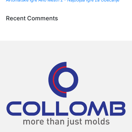
Recent Comments