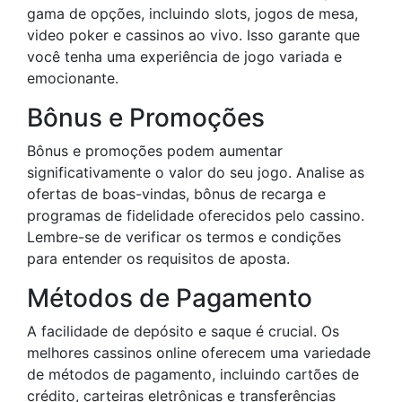
gama de opções, incluindo slots, jogos de mesa,
video poker e cassinos ao vivo. Isso garante que
você tenha uma experiência de jogo variada e
emocionante.
Bônus e Promoções
Bônus e promoções podem aumentar
significativamente o valor do seu jogo. Analise as
ofertas de boas-vindas, bônus de recarga e
programas de fidelidade oferecidos pelo cassino.
Lembre-se de verificar os termos e condições
para entender os requisitos de aposta.
Métodos de Pagamento
A facilidade de depósito e saque é crucial. Os
melhores cassinos online oferecem uma variedade
de métodos de pagamento, incluindo cartões de
crédito, carteiras eletrônicas e transferências