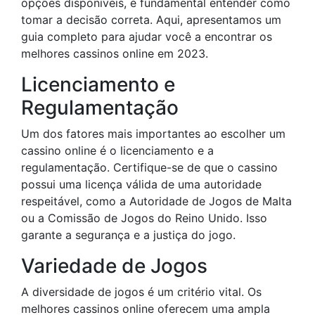
opções disponíveis, é fundamental entender como
tomar a decisão correta. Aqui, apresentamos um
guia completo para ajudar você a encontrar os
melhores cassinos online em 2023.
Licenciamento e
Regulamentação
Um dos fatores mais importantes ao escolher um
cassino online é o licenciamento e a
regulamentação. Certifique-se de que o cassino
possui uma licença válida de uma autoridade
respeitável, como a Autoridade de Jogos de Malta
ou a Comissão de Jogos do Reino Unido. Isso
garante a segurança e a justiça do jogo.
Variedade de Jogos
A diversidade de jogos é um critério vital. Os
melhores cassinos online oferecem uma ampla