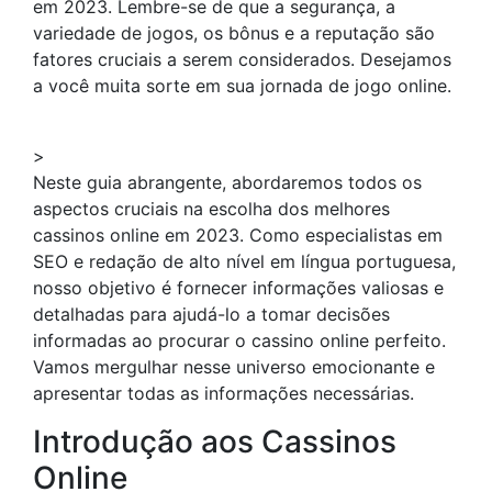
em 2023. Lembre-se de que a segurança, a
variedade de jogos, os bônus e a reputação são
fatores cruciais a serem considerados. Desejamos
a você muita sorte em sua jornada de jogo online.
>
Neste guia abrangente, abordaremos todos os
aspectos cruciais na escolha dos melhores
cassinos online em 2023. Como especialistas em
SEO e redação de alto nível em língua portuguesa,
nosso objetivo é fornecer informações valiosas e
detalhadas para ajudá-lo a tomar decisões
informadas ao procurar o cassino online perfeito.
Vamos mergulhar nesse universo emocionante e
apresentar todas as informações necessárias.
Introdução aos Cassinos
Online