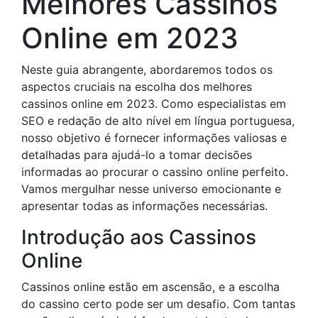
Melhores Cassinos
Online em 2023
Neste guia abrangente, abordaremos todos os
aspectos cruciais na escolha dos melhores
cassinos online em 2023. Como especialistas em
SEO e redação de alto nível em língua portuguesa,
nosso objetivo é fornecer informações valiosas e
detalhadas para ajudá-lo a tomar decisões
informadas ao procurar o cassino online perfeito.
Vamos mergulhar nesse universo emocionante e
apresentar todas as informações necessárias.
Introdução aos Cassinos
Online
Cassinos online estão em ascensão, e a escolha
do cassino certo pode ser um desafio. Com tantas