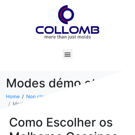
Modes démo et entraînement pour Jet X
Home
Non classifié(e)
Modes démo et entraînement pour Jet X
Como Escolher os