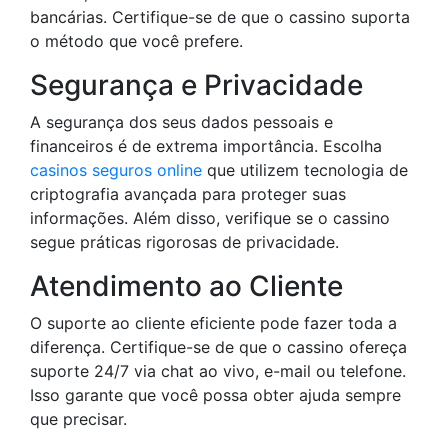
bancárias. Certifique-se de que o cassino suporta
o método que você prefere.
Segurança e Privacidade
A segurança dos seus dados pessoais e
financeiros é de extrema importância. Escolha
casinos seguros online
que utilizem tecnologia de
criptografia avançada para proteger suas
informações. Além disso, verifique se o cassino
segue práticas rigorosas de privacidade.
Atendimento ao Cliente
O suporte ao cliente eficiente pode fazer toda a
diferença. Certifique-se de que o cassino ofereça
suporte 24/7 via chat ao vivo, e-mail ou telefone.
Isso garante que você possa obter ajuda sempre
que precisar.