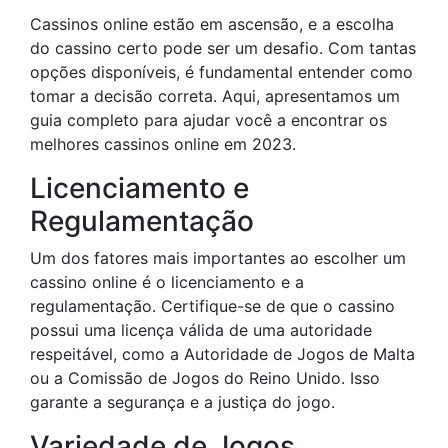
Cassinos online estão em ascensão, e a escolha
do cassino certo pode ser um desafio. Com tantas
opções disponíveis, é fundamental entender como
tomar a decisão correta. Aqui, apresentamos um
guia completo para ajudar você a encontrar os
melhores cassinos online em 2023.
Licenciamento e
Regulamentação
Um dos fatores mais importantes ao escolher um
cassino online é o licenciamento e a
regulamentação. Certifique-se de que o cassino
possui uma licença válida de uma autoridade
respeitável, como a Autoridade de Jogos de Malta
ou a Comissão de Jogos do Reino Unido. Isso
garante a segurança e a justiça do jogo.
Variedade de Jogos