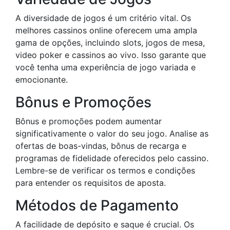
A diversidade de jogos é um critério vital. Os
melhores cassinos online oferecem uma ampla
gama de opções, incluindo slots, jogos de mesa,
video poker e cassinos ao vivo. Isso garante que
você tenha uma experiência de jogo variada e
emocionante.
Bônus e Promoções
Bônus e promoções podem aumentar
significativamente o valor do seu jogo. Analise as
ofertas de boas-vindas, bônus de recarga e
programas de fidelidade oferecidos pelo cassino.
Lembre-se de verificar os termos e condições
para entender os requisitos de aposta.
Métodos de Pagamento
A facilidade de depósito e saque é crucial. Os