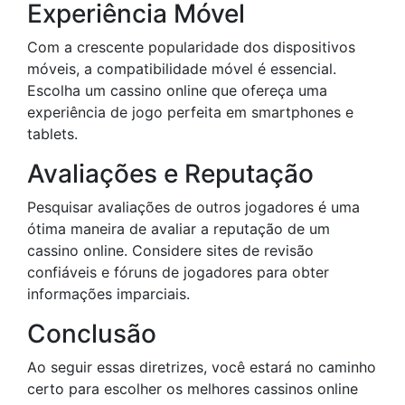
Experiência Móvel
Com a crescente popularidade dos dispositivos
móveis, a compatibilidade móvel é essencial.
Escolha um cassino online que ofereça uma
experiência de jogo perfeita em smartphones e
tablets.
Avaliações e Reputação
Pesquisar avaliações de outros jogadores é uma
ótima maneira de avaliar a reputação de um
cassino online. Considere sites de revisão
confiáveis e fóruns de jogadores para obter
informações imparciais.
Conclusão
Ao seguir essas diretrizes, você estará no caminho
certo para escolher os melhores cassinos online