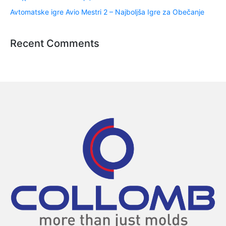
Avtomatske igre Avio Mestri 2 – Najboljša Igre za Obečanje
Recent Comments