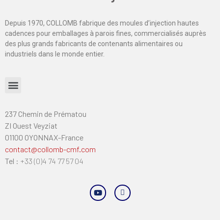
Depuis 1970, COLLOMB fabrique des moules d’injection hautes
cadences pour emballages à parois fines, commercialisés auprès
des plus grands fabricants de contenants alimentaires ou
industriels dans le monde entier.
237 Chemin de Prématou
ZI Ouest Veyziat
01100 OYONNAX-France
contact@collomb-cmf.com
Tel :
+33 (0)4 74 77 57 04