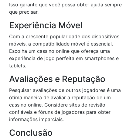
Isso garante que você possa obter ajuda sempre
que precisar.
Experiência Móvel
Com a crescente popularidade dos dispositivos
móveis, a compatibilidade móvel é essencial.
Escolha um cassino online que ofereça uma
experiência de jogo perfeita em smartphones e
tablets.
Avaliações e Reputação
Pesquisar avaliações de outros jogadores é uma
ótima maneira de avaliar a reputação de um
cassino online. Considere sites de revisão
confiáveis e fóruns de jogadores para obter
informações imparciais.
Conclusão