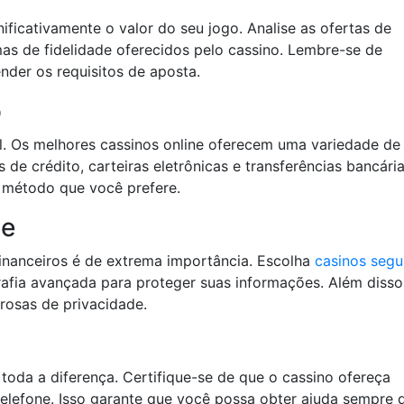
icativamente o valor do seu jogo. Analise as ofertas de
as de fidelidade oferecidos pelo cassino. Lembre-se de
nder os requisitos de aposta.
o
al. Os melhores cassinos online oferecem uma variedade de
e crédito, carteiras eletrônicas e transferências bancária
o método que você prefere.
de
inanceiros é de extrema importância. Escolha
casinos segu
rafia avançada para proteger suas informações. Além disso
orosas de privacidade.
 toda a diferença. Certifique-se de que o cassino ofereça
 telefone. Isso garante que você possa obter ajuda sempre 