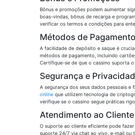
Bônus e promoções podem aumentar signif
boas-vindas, bônus de recarga e program
verificar os termos e condições para ente
Métodos de Pagament
A facilidade de depósito e saque é cruci
métodos de pagamento, incluindo cartões d
Certifique-se de que o cassino suporta 
Segurança e Privacida
A segurança dos seus dados pessoais e f
online
que utilizem tecnologia de criptog
verifique se o cassino segue práticas rig
Atendimento ao Cliente
O suporte ao cliente eficiente pode fazer
suporte 24/7 via chat ao vivo, e-mail ou