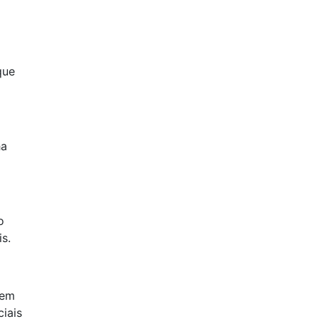
que
ha
o
s.
 em
iais