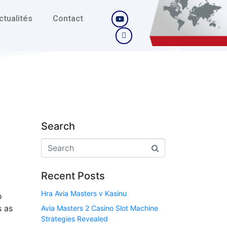
ctualités
Contact
FR
ng Industrie
Search
Recent Posts
Hra Avia Masters v Kasinu
o
s as
Avia Masters 2 Casino Slot Machine
Strategies Revealed