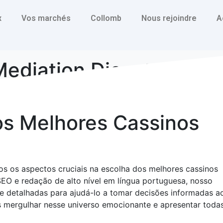
x
Vos marchés
Collomb
Nous rejoindre
A
Mediation Dienste Gami
 Mediation Dienste Gaming Industrie
s Melhores Cassinos
s os aspectos cruciais na escolha dos melhores cassinos
EO e redação de alto nível em língua portuguesa, nosso
 e detalhadas para ajudá-lo a tomar decisões informadas a
s mergulhar nesse universo emocionante e apresentar toda