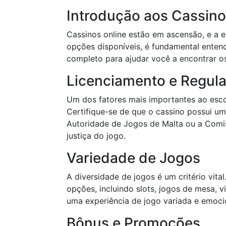
Introdução aos Cassino
Cassinos online estão em ascensão, e a 
opções disponíveis, é fundamental enten
completo para ajudar você a encontrar o
Licenciamento e Regul
Um dos fatores mais importantes ao esco
Certifique-se de que o cassino possui um
Autoridade de Jogos de Malta ou a Comis
justiça do jogo.
Variedade de Jogos
A diversidade de jogos é um critério vit
opções, incluindo slots, jogos de mesa, v
uma experiência de jogo variada e emoci
Bônus e Promoções