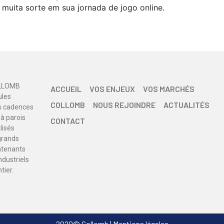
muita sorte em sua jornada de jogo online.
OLLOMB
ACCUEIL
VOS ENJEUX
VOS MARCHÉS
ules
COLLOMB
NOUS REJOINDRE
ACTUALITÉS
es cadences
à parois
CONTACT
lisés
grands
ntenants
ndustriels
tier.
2020© Collomb |
Mentions légales