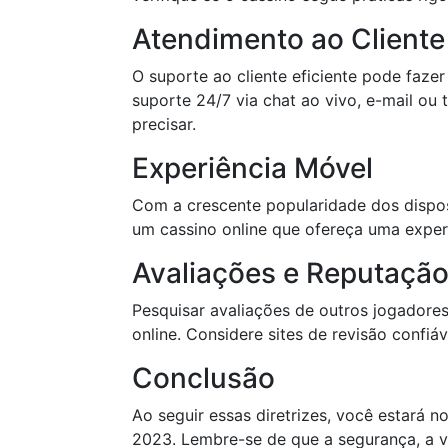
Atendimento ao Cliente
O suporte ao cliente eficiente pode fazer
suporte 24/7 via chat ao vivo, e-mail ou
precisar.
Experiência Móvel
Com a crescente popularidade dos disposi
um cassino online que ofereça uma experi
Avaliações e Reputaçã
Pesquisar avaliações de outros jogadore
online. Considere sites de revisão confiá
Conclusão
Ao seguir essas diretrizes, você estará 
2023. Lembre-se de que a segurança, a va