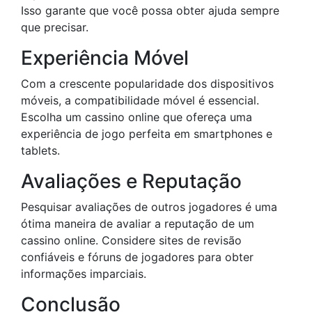
Isso garante que você possa obter ajuda sempre
que precisar.
Experiência Móvel
Com a crescente popularidade dos dispositivos
móveis, a compatibilidade móvel é essencial.
Escolha um cassino online que ofereça uma
experiência de jogo perfeita em smartphones e
tablets.
Avaliações e Reputação
Pesquisar avaliações de outros jogadores é uma
ótima maneira de avaliar a reputação de um
cassino online. Considere sites de revisão
confiáveis e fóruns de jogadores para obter
informações imparciais.
Conclusão