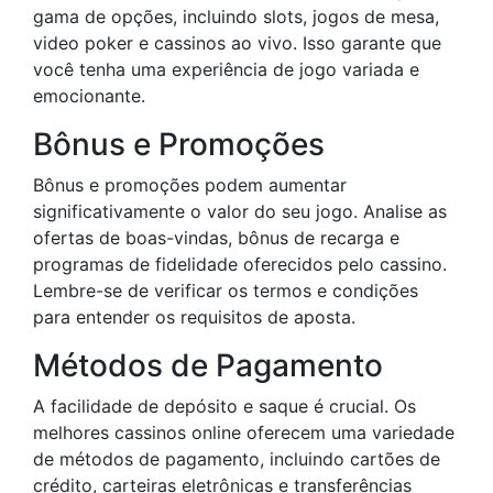
gama de opções, incluindo slots, jogos de mesa,
video poker e cassinos ao vivo. Isso garante que
você tenha uma experiência de jogo variada e
emocionante.
Bônus e Promoções
Bônus e promoções podem aumentar
significativamente o valor do seu jogo. Analise as
ofertas de boas-vindas, bônus de recarga e
programas de fidelidade oferecidos pelo cassino.
Lembre-se de verificar os termos e condições
para entender os requisitos de aposta.
Métodos de Pagamento
A facilidade de depósito e saque é crucial. Os
melhores cassinos online oferecem uma variedade
de métodos de pagamento, incluindo cartões de
crédito, carteiras eletrônicas e transferências