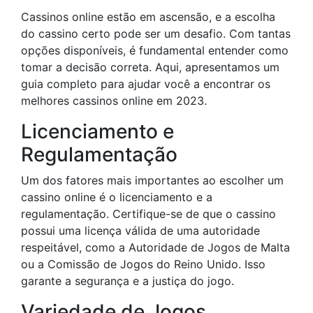
Cassinos online estão em ascensão, e a escolha
do cassino certo pode ser um desafio. Com tantas
opções disponíveis, é fundamental entender como
tomar a decisão correta. Aqui, apresentamos um
guia completo para ajudar você a encontrar os
melhores cassinos online em 2023.
Licenciamento e
Regulamentação
Um dos fatores mais importantes ao escolher um
cassino online é o licenciamento e a
regulamentação. Certifique-se de que o cassino
possui uma licença válida de uma autoridade
respeitável, como a Autoridade de Jogos de Malta
ou a Comissão de Jogos do Reino Unido. Isso
garante a segurança e a justiça do jogo.
Variedade de Jogos