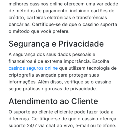
melhores cassinos online oferecem uma variedade
de métodos de pagamento, incluindo cartões de
crédito, carteiras eletrônicas e transferências
bancárias. Certifique-se de que o cassino suporta
o método que você prefere.
Segurança e Privacidade
A segurança dos seus dados pessoais e
financeiros é de extrema importância. Escolha
casinos seguros online
que utilizem tecnologia de
criptografia avançada para proteger suas
informações. Além disso, verifique se o cassino
segue práticas rigorosas de privacidade.
Atendimento ao Cliente
O suporte ao cliente eficiente pode fazer toda a
diferença. Certifique-se de que o cassino ofereça
suporte 24/7 via chat ao vivo, e-mail ou telefone.