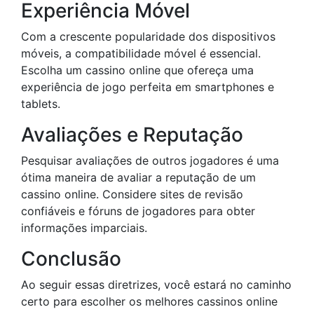
Experiência Móvel
Com a crescente popularidade dos dispositivos
móveis, a compatibilidade móvel é essencial.
Escolha um cassino online que ofereça uma
experiência de jogo perfeita em smartphones e
tablets.
Avaliações e Reputação
Pesquisar avaliações de outros jogadores é uma
ótima maneira de avaliar a reputação de um
cassino online. Considere sites de revisão
confiáveis e fóruns de jogadores para obter
informações imparciais.
Conclusão
Ao seguir essas diretrizes, você estará no caminho
certo para escolher os melhores cassinos online