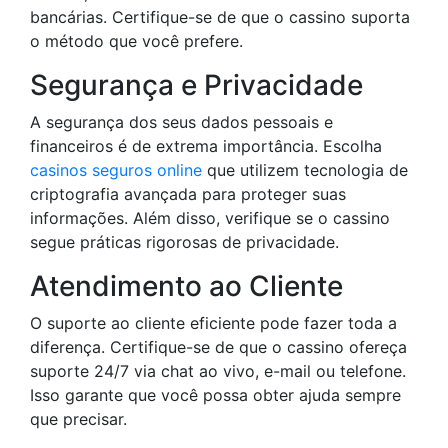
bancárias. Certifique-se de que o cassino suporta
o método que você prefere.
Segurança e Privacidade
A segurança dos seus dados pessoais e
financeiros é de extrema importância. Escolha
casinos seguros online
que utilizem tecnologia de
criptografia avançada para proteger suas
informações. Além disso, verifique se o cassino
segue práticas rigorosas de privacidade.
Atendimento ao Cliente
O suporte ao cliente eficiente pode fazer toda a
diferença. Certifique-se de que o cassino ofereça
suporte 24/7 via chat ao vivo, e-mail ou telefone.
Isso garante que você possa obter ajuda sempre
que precisar.