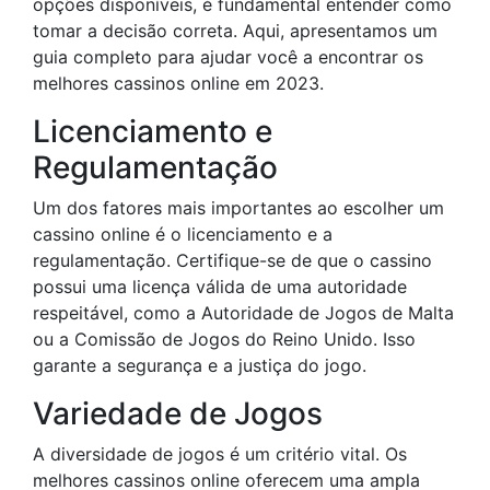
opções disponíveis, é fundamental entender como
tomar a decisão correta. Aqui, apresentamos um
guia completo para ajudar você a encontrar os
melhores cassinos online em 2023.
Licenciamento e
Regulamentação
Um dos fatores mais importantes ao escolher um
cassino online é o licenciamento e a
regulamentação. Certifique-se de que o cassino
possui uma licença válida de uma autoridade
respeitável, como a Autoridade de Jogos de Malta
ou a Comissão de Jogos do Reino Unido. Isso
garante a segurança e a justiça do jogo.
Variedade de Jogos
A diversidade de jogos é um critério vital. Os
melhores cassinos online oferecem uma ampla