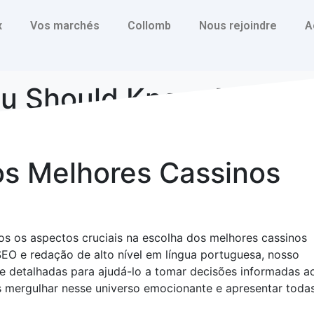
x
Vos marchés
Collomb
Nous rejoindre
A
You Should Know About Magic Ace’s Free Spins Feature
s Melhores Cassinos
s os aspectos cruciais na escolha dos melhores cassinos
EO e redação de alto nível em língua portuguesa, nosso
 e detalhadas para ajudá-lo a tomar decisões informadas a
s mergulhar nesse universo emocionante e apresentar toda