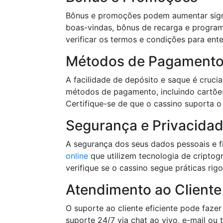
Bônus e promoções podem aumentar signif
boas-vindas, bônus de recarga e program
verificar os termos e condições para ente
Métodos de Pagament
A facilidade de depósito e saque é cruci
métodos de pagamento, incluindo cartões d
Certifique-se de que o cassino suporta 
Segurança e Privacida
A segurança dos seus dados pessoais e f
online
que utilizem tecnologia de criptog
verifique se o cassino segue práticas rig
Atendimento ao Cliente
O suporte ao cliente eficiente pode fazer
suporte 24/7 via chat ao vivo, e-mail ou