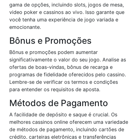
gama de opções, incluindo slots, jogos de mesa,
video poker e cassinos ao vivo. Isso garante que
você tenha uma experiência de jogo variada e
emocionante.
Bônus e Promoções
Bônus e promoções podem aumentar
significativamente o valor do seu jogo. Analise as
ofertas de boas-vindas, bônus de recarga e
programas de fidelidade oferecidos pelo cassino.
Lembre-se de verificar os termos e condições
para entender os requisitos de aposta.
Métodos de Pagamento
A facilidade de depósito e saque é crucial. Os
melhores cassinos online oferecem uma variedade
de métodos de pagamento, incluindo cartões de
crédito, carteiras eletrônicas e transferências