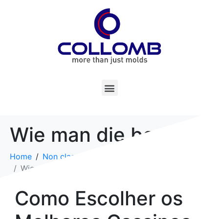
Wie man die besten Cashback-Angebote in Casinos findet
Home
Non classifié(e)
Wie man die besten Cashback-Angebote in Casinos findet
Como Escolher os