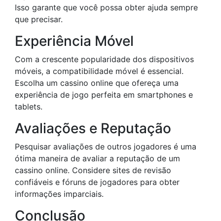
Isso garante que você possa obter ajuda sempre
que precisar.
Experiência Móvel
Com a crescente popularidade dos dispositivos
móveis, a compatibilidade móvel é essencial.
Escolha um cassino online que ofereça uma
experiência de jogo perfeita em smartphones e
tablets.
Avaliações e Reputação
Pesquisar avaliações de outros jogadores é uma
ótima maneira de avaliar a reputação de um
cassino online. Considere sites de revisão
confiáveis e fóruns de jogadores para obter
informações imparciais.
Conclusão