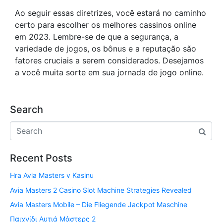
Ao seguir essas diretrizes, você estará no caminho
certo para escolher os melhores cassinos online
em 2023. Lembre-se de que a segurança, a
variedade de jogos, os bônus e a reputação são
fatores cruciais a serem considerados. Desejamos
a você muita sorte em sua jornada de jogo online.
Search
Recent Posts
Hra Avia Masters v Kasinu
Avia Masters 2 Casino Slot Machine Strategies Revealed
Avia Masters Mobile – Die Fliegende Jackpot Maschine
Παιχνίδι Αυτιά Μάστερς 2