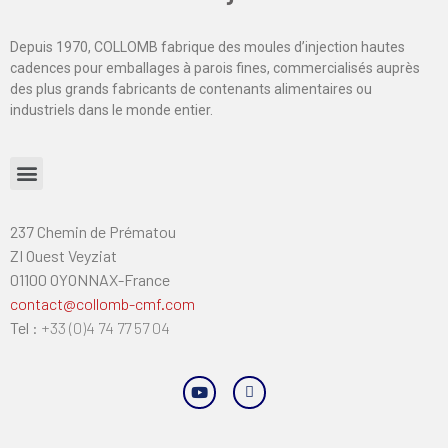
Depuis 1970, COLLOMB fabrique des moules d’injection hautes
cadences pour emballages à parois fines, commercialisés auprès
des plus grands fabricants de contenants alimentaires ou
industriels dans le monde entier.
237 Chemin de Prématou
ZI Ouest Veyziat
01100 OYONNAX-France
contact@collomb-cmf.com
Tel :
+33 (0)4 74 77 57 04