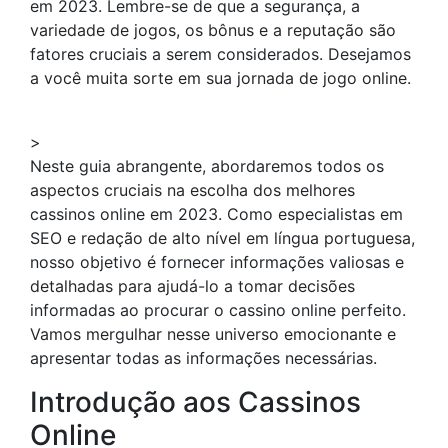
em 2023. Lembre-se de que a segurança, a
variedade de jogos, os bônus e a reputação são
fatores cruciais a serem considerados. Desejamos
a você muita sorte em sua jornada de jogo online.
>
Neste guia abrangente, abordaremos todos os
aspectos cruciais na escolha dos melhores
cassinos online em 2023. Como especialistas em
SEO e redação de alto nível em língua portuguesa,
nosso objetivo é fornecer informações valiosas e
detalhadas para ajudá-lo a tomar decisões
informadas ao procurar o cassino online perfeito.
Vamos mergulhar nesse universo emocionante e
apresentar todas as informações necessárias.
Introdução aos Cassinos
Online