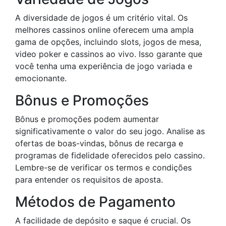
A diversidade de jogos é um critério vital. Os
melhores cassinos online oferecem uma ampla
gama de opções, incluindo slots, jogos de mesa,
video poker e cassinos ao vivo. Isso garante que
você tenha uma experiência de jogo variada e
emocionante.
Bônus e Promoções
Bônus e promoções podem aumentar
significativamente o valor do seu jogo. Analise as
ofertas de boas-vindas, bônus de recarga e
programas de fidelidade oferecidos pelo cassino.
Lembre-se de verificar os termos e condições
para entender os requisitos de aposta.
Métodos de Pagamento
A facilidade de depósito e saque é crucial. Os